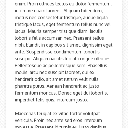
enim. Proin ultrices lectus eu dolor fermentum,
id ornare quam laoreet. Aliquam bibendum,
metus nec consectetur tristique, augue ligula
tristique lacus, eget fermentum tellus nunc vel
lacus. Mauris semper tristique diam, iaculis
lobortis felis accumsan nec. Praesent tellus
nibh, blandit in dapibus sit amet, dignissim eget
ante. Suspendisse condimentum lobortis
suscipit. Aliquam iaculis leo at congue ultricies.
Pellentesque ac pellentesque sem. Phasellus
mollis, arcu nec suscipit laoreet, dui ex
hendrerit odio, sit amet rutrum velit nulla
pharetra purus. Aenean hendrerit ac justo
fermentum rhoncus. Donec eget dui lobortis,
imperdiet felis quis, interdum justo.
Maecenas feugiat ex vitae tortor volutpat
vehicula. Proin nec ante sed eros interdum
molestie. Praesent id turpis eu justo dapibus