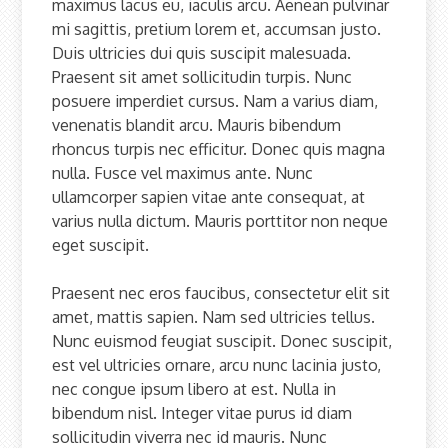
maximus lacus eu, iaculis arcu. Aenean pulvinar
mi sagittis, pretium lorem et, accumsan justo.
Duis ultricies dui quis suscipit malesuada.
Praesent sit amet sollicitudin turpis. Nunc
posuere imperdiet cursus. Nam a varius diam,
venenatis blandit arcu. Mauris bibendum
rhoncus turpis nec efficitur. Donec quis magna
nulla. Fusce vel maximus ante. Nunc
ullamcorper sapien vitae ante consequat, at
varius nulla dictum. Mauris porttitor non neque
eget suscipit.
Praesent nec eros faucibus, consectetur elit sit
amet, mattis sapien. Nam sed ultricies tellus.
Nunc euismod feugiat suscipit. Donec suscipit,
est vel ultricies ornare, arcu nunc lacinia justo,
nec congue ipsum libero at est. Nulla in
bibendum nisl. Integer vitae purus id diam
sollicitudin viverra nec id mauris. Nunc