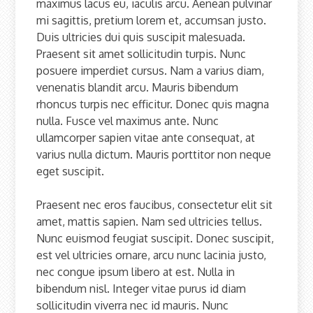
maximus lacus eu, iaculis arcu. Aenean pulvinar
mi sagittis, pretium lorem et, accumsan justo.
Duis ultricies dui quis suscipit malesuada.
Praesent sit amet sollicitudin turpis. Nunc
posuere imperdiet cursus. Nam a varius diam,
venenatis blandit arcu. Mauris bibendum
rhoncus turpis nec efficitur. Donec quis magna
nulla. Fusce vel maximus ante. Nunc
ullamcorper sapien vitae ante consequat, at
varius nulla dictum. Mauris porttitor non neque
eget suscipit.
Praesent nec eros faucibus, consectetur elit sit
amet, mattis sapien. Nam sed ultricies tellus.
Nunc euismod feugiat suscipit. Donec suscipit,
est vel ultricies ornare, arcu nunc lacinia justo,
nec congue ipsum libero at est. Nulla in
bibendum nisl. Integer vitae purus id diam
sollicitudin viverra nec id mauris. Nunc