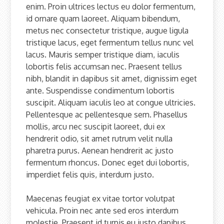
enim. Proin ultrices lectus eu dolor fermentum,
id ornare quam laoreet. Aliquam bibendum,
metus nec consectetur tristique, augue ligula
tristique lacus, eget fermentum tellus nunc vel
lacus. Mauris semper tristique diam, iaculis
lobortis felis accumsan nec. Praesent tellus
nibh, blandit in dapibus sit amet, dignissim eget
ante. Suspendisse condimentum lobortis
suscipit. Aliquam iaculis leo at congue ultricies.
Pellentesque ac pellentesque sem. Phasellus
mollis, arcu nec suscipit laoreet, dui ex
hendrerit odio, sit amet rutrum velit nulla
pharetra purus. Aenean hendrerit ac justo
fermentum rhoncus. Donec eget dui lobortis,
imperdiet felis quis, interdum justo.
Maecenas feugiat ex vitae tortor volutpat
vehicula. Proin nec ante sed eros interdum
molestie. Praesent id turpis eu justo dapibus