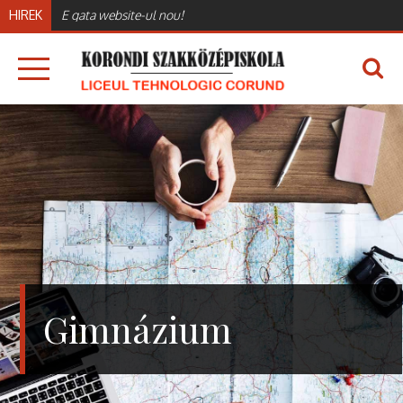
Skip
HIREK
E gata website-ul nou!
to
content
LICEUL TEHNOLOGIC CORUND
LICEUL TEHNOLOGIC CORUND
Gimnázium