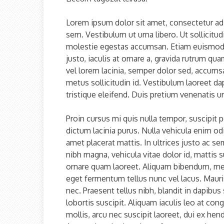
Lorem ipsum dolor sit amet, consectetur adip
sem. Vestibulum ut urna libero. Ut sollicitudi
molestie egestas accumsan. Etiam euismod u
justo, iaculis at ornare a, gravida rutrum q
vel lorem lacinia, semper dolor sed, accumsan 
metus sollicitudin id. Vestibulum laoreet dap
tristique eleifend. Duis pretium venenatis urn
Proin cursus mi quis nulla tempor, suscipit pe
dictum lacinia purus. Nulla vehicula enim odi
amet placerat mattis. In ultrices justo ac 
nibh magna, vehicula vitae dolor id, mattis s
ornare quam laoreet. Aliquam bibendum, metu
eget fermentum tellus nunc vel lacus. Mauris
nec. Praesent tellus nibh, blandit in dapib
lobortis suscipit. Aliquam iaculis leo at co
mollis, arcu nec suscipit laoreet, dui ex hend