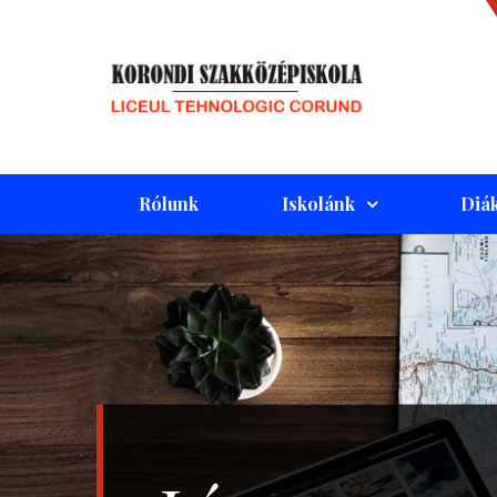
Skip
to
content
KORO
LICEUL
TEHNOL
SZAK
CORUND
Rólunk
Iskolánk
Diák
KOROND
SZAKKÖ