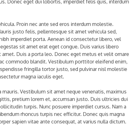
. Donec eget dui lobortis, imperdiet felis quis, interdum
ehicula. Proin nec ante sed eros interdum molestie.
auris justo felis, pellentesque sit amet vehicula sed,
 nibh imperdiet porta. Aenean id consectetur libero, vel
egestas sit amet erat eget congue. Duis varius libero
 amet. Duis a porta leo. Donec eget metus et velit ornare
a ac commodo blandit. Vestibulum porttitor eleifend enim,
pendisse fringilla tortor justo, sed pulvinar nisl molestie
nsectetur magna iaculis eget.
a mauris. Vestibulum sit amet neque venenatis, maximus
gittis, pretium lorem et, accumsan justo. Duis ultricies dui
sollicitudin turpis. Nunc posuere imperdiet cursus. Nam a
 bibendum rhoncus turpis nec efficitur. Donec quis magna
rper sapien vitae ante consequat, at varius nulla dictum.