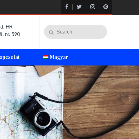
nd, HR
Search
Search
ă, nr. 590
for:
apcsolat
Magyar