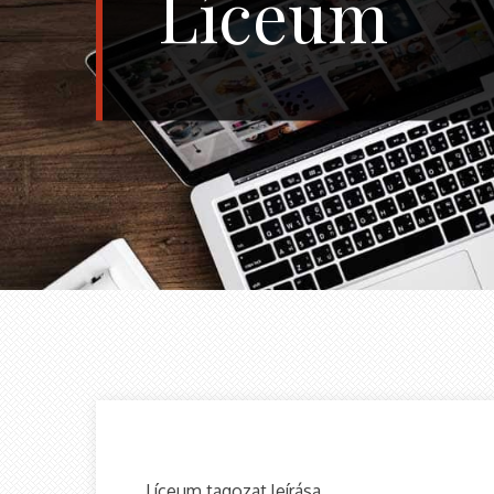
Líceum
Líceum tagozat leírása.