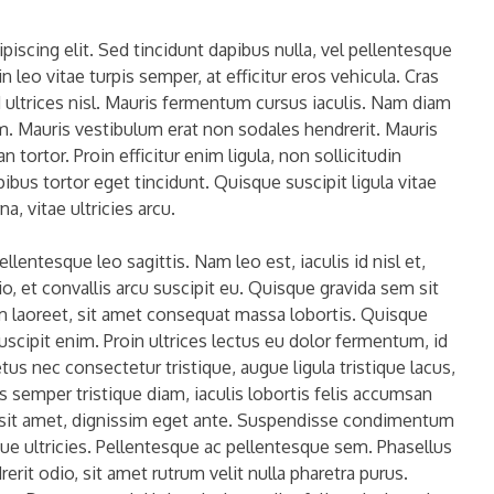
iscing elit. Sed tincidunt dapibus nulla, vel pellentesque
n leo vitae turpis semper, at efficitur eros vehicula. Cras
ltrices nisl. Mauris fermentum cursus iaculis. Nam diam
uam. Mauris vestibulum erat non sodales hendrerit. Mauris
tortor. Proin efficitur enim ligula, non sollicitudin
ibus tortor eget tincidunt. Quisque suscipit ligula vitae
a, vitae ultricies arcu.
llentesque leo sagittis. Nam leo est, iaculis id nisl et,
o, et convallis arcu suscipit eu. Quisque gravida sem sit
sem laoreet, sit amet consequat massa lobortis. Quisque
uscipit enim. Proin ultrices lectus eu dolor fermentum, id
s nec consectetur tristique, augue ligula tristique lacus,
 semper tristique diam, iaculis lobortis felis accumsan
us sit amet, dignissim eget ante. Suspendisse condimentum
ngue ultricies. Pellentesque ac pellentesque sem. Phasellus
rerit odio, sit amet rutrum velit nulla pharetra purus.