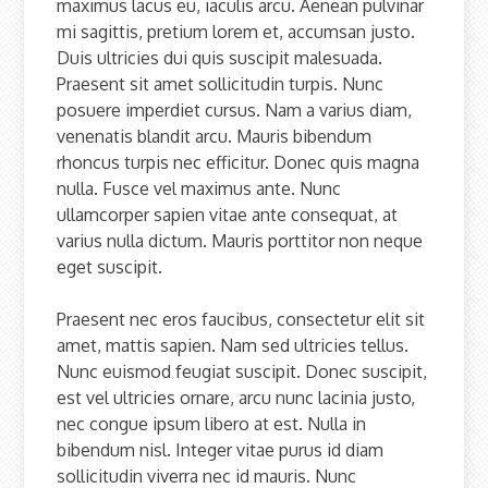
maximus lacus eu, iaculis arcu. Aenean pulvinar
mi sagittis, pretium lorem et, accumsan justo.
Duis ultricies dui quis suscipit malesuada.
Praesent sit amet sollicitudin turpis. Nunc
posuere imperdiet cursus. Nam a varius diam,
venenatis blandit arcu. Mauris bibendum
rhoncus turpis nec efficitur. Donec quis magna
nulla. Fusce vel maximus ante. Nunc
ullamcorper sapien vitae ante consequat, at
varius nulla dictum. Mauris porttitor non neque
eget suscipit.
Praesent nec eros faucibus, consectetur elit sit
amet, mattis sapien. Nam sed ultricies tellus.
Nunc euismod feugiat suscipit. Donec suscipit,
est vel ultricies ornare, arcu nunc lacinia justo,
nec congue ipsum libero at est. Nulla in
bibendum nisl. Integer vitae purus id diam
sollicitudin viverra nec id mauris. Nunc