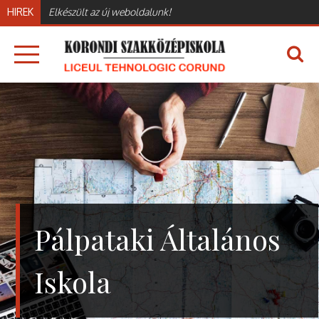
Skip
HIREK
Elkészült az új weboldalunk!
to
content
KORONDI SZAKKÖZÉPISKOLA
LICEUL TEHNOLOGIC CORUND – KORONDI
SZAKKÖZÉPISKOLA
Pálpataki Általános
Iskola