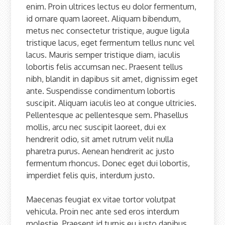
enim. Proin ultrices lectus eu dolor fermentum,
id ornare quam laoreet. Aliquam bibendum,
metus nec consectetur tristique, augue ligula
tristique lacus, eget fermentum tellus nunc vel
lacus. Mauris semper tristique diam, iaculis
lobortis felis accumsan nec. Praesent tellus
nibh, blandit in dapibus sit amet, dignissim eget
ante. Suspendisse condimentum lobortis
suscipit. Aliquam iaculis leo at congue ultricies.
Pellentesque ac pellentesque sem. Phasellus
mollis, arcu nec suscipit laoreet, dui ex
hendrerit odio, sit amet rutrum velit nulla
pharetra purus. Aenean hendrerit ac justo
fermentum rhoncus. Donec eget dui lobortis,
imperdiet felis quis, interdum justo.
Maecenas feugiat ex vitae tortor volutpat
vehicula. Proin nec ante sed eros interdum
molestie. Praesent id turpis eu justo dapibus