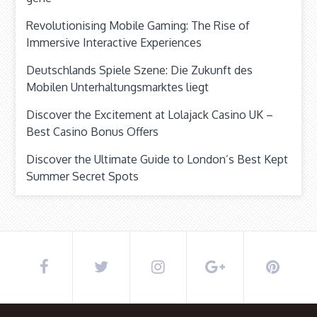
Revolutionising Mobile Gaming: The Rise of
Immersive Interactive Experiences
Deutschlands Spiele Szene: Die Zukunft des
Mobilen Unterhaltungsmarktes liegt
Discover the Excitement at Lolajack Casino UK –
Best Casino Bonus Offers
Discover the Ultimate Guide to London’s Best Kept
Summer Secret Spots