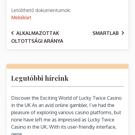
Letölthető dokumentumok:
Melléklet
ALKALMAZOTTAK
SMARTLAB
OLTOTTSÁGI ARÁNYA
Bejegyzés
navigáció
Legutóbbi híreink
Discover the Exciting World of Lucky Twice Casino
in the UK As an avid online gambler, I’ve had the
pleasure of exploring various casino platforms, but
none have left me as impressed as Lucky Twice
Casino in the UK. With its user-friendly interface,
gene